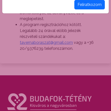
A program kb. 1,5 óra Ára 5000 Ft / fő
Feliratkozom
mely tartalmazza a borkóstolót, a
borkorcsolyát, az ásványvizet, és a
meglepetést.
A program regisztrációhoz kötött.
Legalább 24 órával előbb jelezék
részvételi szándékukat a:
tavernaboraszat@gmail.com
vagy a +36
20/9376239 telefonszámon.